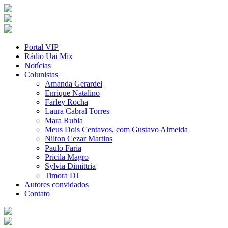
Portal VIP
Rádio Uai Mix
Notícias
Colunistas
Amanda Gerardel
Enrique Natalino
Farley Rocha
Laura Cabral Torres
Mara Rubia
Meus Dois Centavos, com Gustavo Almeida
Nilton Cezar Martins
Paulo Faria
Pricila Magro
Sylvia Dimittria
Timora DJ
Autores convidados
Contato