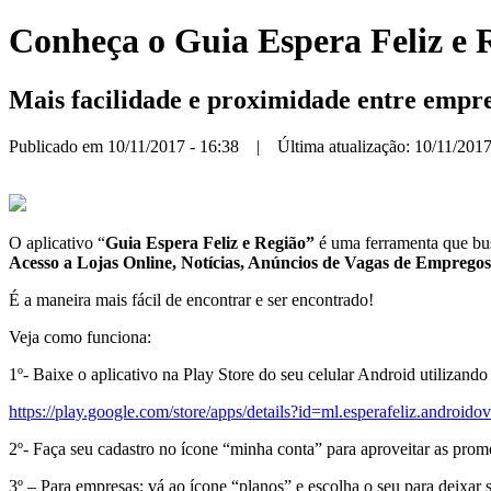
Conheça o Guia Espera Feliz e Re
Mais facilidade e proximidade entre empre
Publicado em 10/11/2017 - 16:38 | Última atualização: 10/11/2017
O aplicativo “
Guia Espera Feliz e Região”
é uma ferramenta que bus
Acesso a Lojas Online, Notícias, Anúncios de Vagas de Empregos
É a maneira mais fácil de encontrar e ser encontrado!
Veja como funciona:
1º- Baixe o aplicativo na Play Store do seu celular Android utilizando
https://play.google.com/store/apps/details?id=ml.esperafeliz.androido
2º- Faça seu cadastro no ícone “minha conta” para aproveitar as prom
3º – Para empresas: vá ao ícone “planos” e escolha o seu para deixar s