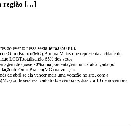
a região […]
es do evento nessa sexta-feira,02/08/13.
ião de Ouro Branco(MG),Brunna Matos que representa a cidade de
ulçao LGBT,totalizando 65% dos votos.
rcentagem de quase 70%,uma porcentagem nunca alcançada por
opulação de Ouro Branco(MG) na votação.
mês de abril,se ela vencer mais uma votação no site, com a
as(MG),onde será realizado todo evento,nos dias 7 a 10 de novembro