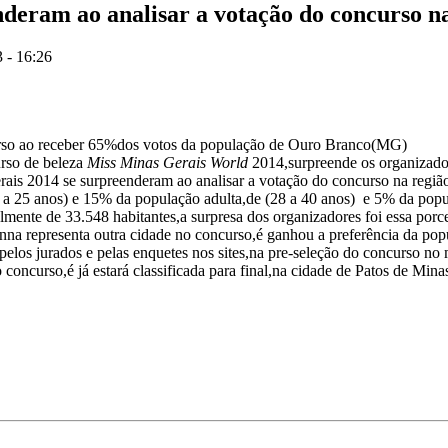
nderam ao analisar a votação do concurso n
 - 16:26
urso ao receber 65%dos votos da população de Ouro Branco(MG)
urso de beleza
Miss Minas Gerais World
2014,surpreende os organizador
erais 2014 se surpreenderam ao analisar a votação do concurso na reg
a 25 anos) e 15% da população adulta,de (28 a 40 anos) e 5% da pop
mente de 33.548 habitantes,a surpresa dos organizadores foi essa po
nna representa outra cidade no concurso,é ganhou a preferência da p
 pelos jurados e pelas enquetes nos sites,na pre-seleção do concurso no 
oncurso,é já estará classificada para final,na cidade de Patos de Min