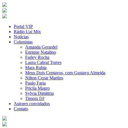
Portal VIP
Rádio Uai Mix
Notícias
Colunistas
Amanda Gerardel
Enrique Natalino
Farley Rocha
Laura Cabral Torres
Mara Rubia
Meus Dois Centavos, com Gustavo Almeida
Nilton Cezar Martins
Paulo Faria
Pricila Magro
Sylvia Dimittria
Timora DJ
Autores convidados
Contato