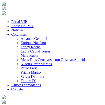
Portal VIP
Rádio Uai Mix
Notícias
Colunistas
Amanda Gerardel
Enrique Natalino
Farley Rocha
Laura Cabral Torres
Mara Rubia
Meus Dois Centavos, com Gustavo Almeida
Nilton Cezar Martins
Paulo Faria
Pricila Magro
Sylvia Dimittria
Timora DJ
Autores convidados
Contato