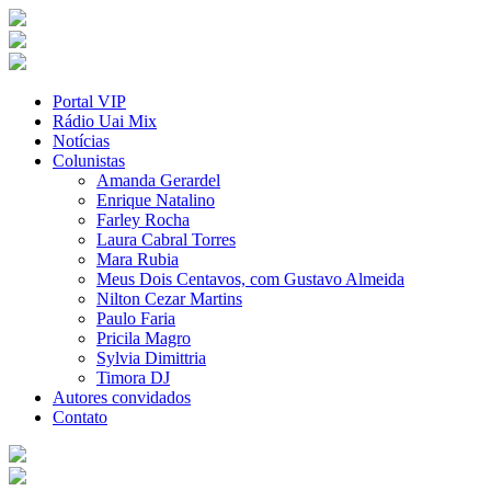
Portal VIP
Rádio Uai Mix
Notícias
Colunistas
Amanda Gerardel
Enrique Natalino
Farley Rocha
Laura Cabral Torres
Mara Rubia
Meus Dois Centavos, com Gustavo Almeida
Nilton Cezar Martins
Paulo Faria
Pricila Magro
Sylvia Dimittria
Timora DJ
Autores convidados
Contato