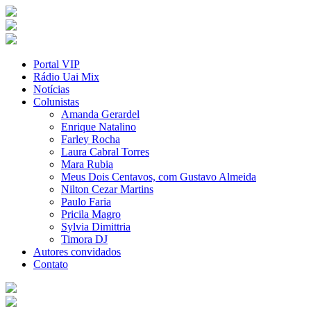
Portal VIP
Rádio Uai Mix
Notícias
Colunistas
Amanda Gerardel
Enrique Natalino
Farley Rocha
Laura Cabral Torres
Mara Rubia
Meus Dois Centavos, com Gustavo Almeida
Nilton Cezar Martins
Paulo Faria
Pricila Magro
Sylvia Dimittria
Timora DJ
Autores convidados
Contato