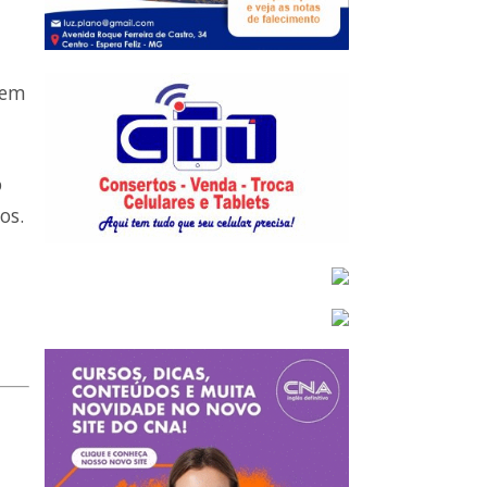
 em
o
os.