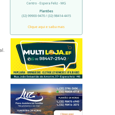
Centro - Espera Feliz - MG
Plantões
(32) 99900-9470 / (32) 98414-4415
Clique aqui e saiba mais
al.