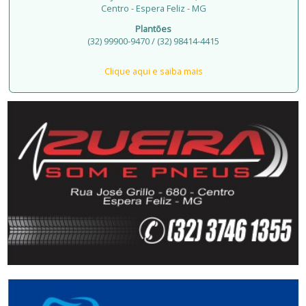
Centro - Espera Feliz - MG
Plantões
(32) 99900-9470 / (32) 98414-4415
Clique aqui e saiba mais