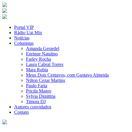
Portal VIP
Rádio Uai Mix
Notícias
Colunistas
Amanda Gerardel
Enrique Natalino
Farley Rocha
Laura Cabral Torres
Mara Rubia
Meus Dois Centavos, com Gustavo Almeida
Nilton Cezar Martins
Paulo Faria
Pricila Magro
Sylvia Dimittria
Timora DJ
Autores convidados
Contato