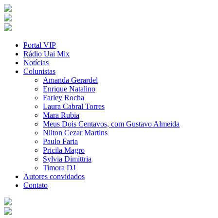
Portal VIP
Rádio Uai Mix
Notícias
Colunistas
Amanda Gerardel
Enrique Natalino
Farley Rocha
Laura Cabral Torres
Mara Rubia
Meus Dois Centavos, com Gustavo Almeida
Nilton Cezar Martins
Paulo Faria
Pricila Magro
Sylvia Dimittria
Timora DJ
Autores convidados
Contato