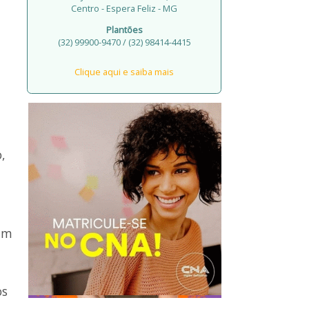
Centro - Espera Feliz - MG
Plantões
(32) 99900-9470 / (32) 98414-4415
Clique aqui e saiba mais
,
 um
os