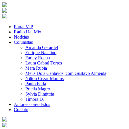
Portal VIP
Rádio Uai Mix
Notícias
Colunistas
Amanda Gerardel
Enrique Natalino
Farley Rocha
Laura Cabral Torres
Mara Rubia
Meus Dois Centavos, com Gustavo Almeida
Nilton Cezar Martins
Paulo Faria
Pricila Magro
Sylvia Dimittria
Timora DJ
Autores convidados
Contato