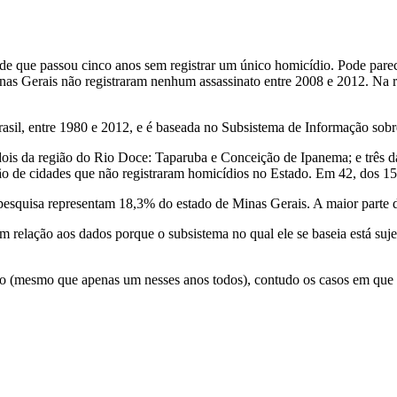
e que passou cinco anos sem registrar um único homicídio. Pode parec
s Gerais não registraram nenhum assassinato entre 2008 e 2012. Na r
Brasil, entre 1980 e 2012, e é baseada no Subsistema de Informação sob
 dois da região do Rio Doce: Taparuba e Conceição de Ipanema; e três
o de cidades que não registraram homicídios no Estado. Em 42, dos 15
pesquisa representam 18,3% do estado de Minas Gerais. A maior parte 
 relação aos dados porque o subsistema no qual ele se baseia está suje
dio (mesmo que apenas um nesses anos todos), contudo os casos em que 