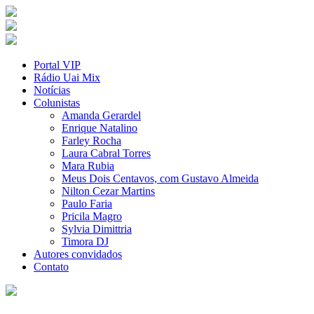
Portal VIP
Rádio Uai Mix
Notícias
Colunistas
Amanda Gerardel
Enrique Natalino
Farley Rocha
Laura Cabral Torres
Mara Rubia
Meus Dois Centavos, com Gustavo Almeida
Nilton Cezar Martins
Paulo Faria
Pricila Magro
Sylvia Dimittria
Timora DJ
Autores convidados
Contato