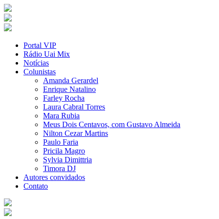
Portal VIP
Rádio Uai Mix
Notícias
Colunistas
Amanda Gerardel
Enrique Natalino
Farley Rocha
Laura Cabral Torres
Mara Rubia
Meus Dois Centavos, com Gustavo Almeida
Nilton Cezar Martins
Paulo Faria
Pricila Magro
Sylvia Dimittria
Timora DJ
Autores convidados
Contato