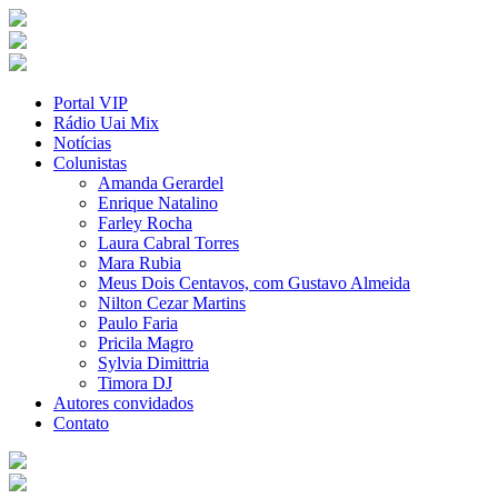
Portal VIP
Rádio Uai Mix
Notícias
Colunistas
Amanda Gerardel
Enrique Natalino
Farley Rocha
Laura Cabral Torres
Mara Rubia
Meus Dois Centavos, com Gustavo Almeida
Nilton Cezar Martins
Paulo Faria
Pricila Magro
Sylvia Dimittria
Timora DJ
Autores convidados
Contato