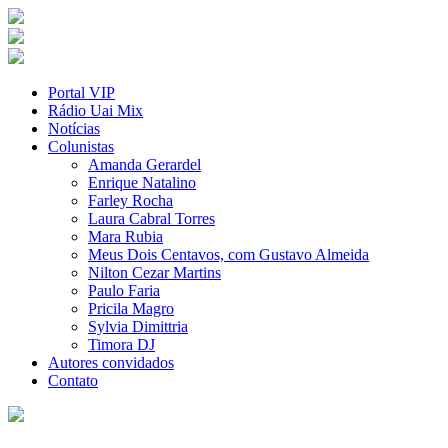
Portal VIP
Rádio Uai Mix
Notícias
Colunistas
Amanda Gerardel
Enrique Natalino
Farley Rocha
Laura Cabral Torres
Mara Rubia
Meus Dois Centavos, com Gustavo Almeida
Nilton Cezar Martins
Paulo Faria
Pricila Magro
Sylvia Dimittria
Timora DJ
Autores convidados
Contato