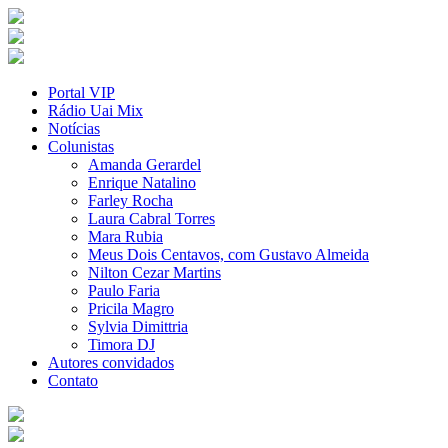
Portal VIP
Rádio Uai Mix
Notícias
Colunistas
Amanda Gerardel
Enrique Natalino
Farley Rocha
Laura Cabral Torres
Mara Rubia
Meus Dois Centavos, com Gustavo Almeida
Nilton Cezar Martins
Paulo Faria
Pricila Magro
Sylvia Dimittria
Timora DJ
Autores convidados
Contato