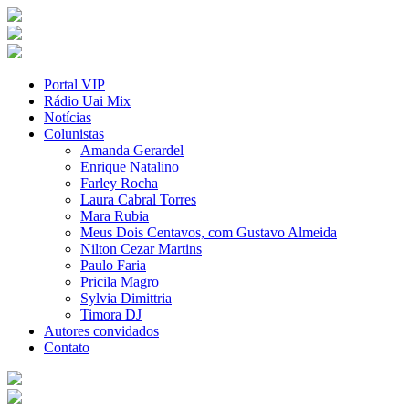
Portal VIP
Rádio Uai Mix
Notícias
Colunistas
Amanda Gerardel
Enrique Natalino
Farley Rocha
Laura Cabral Torres
Mara Rubia
Meus Dois Centavos, com Gustavo Almeida
Nilton Cezar Martins
Paulo Faria
Pricila Magro
Sylvia Dimittria
Timora DJ
Autores convidados
Contato