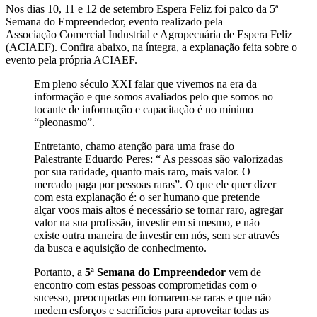
Nos dias 10, 11 e 12 de setembro Espera Feliz foi palco da 5ª
Semana do Empreendedor, evento realizado pela
Associação Comercial Industrial e Agropecuária de Espera Feliz
(ACIAEF). Confira abaixo, na íntegra, a explanação feita sobre o
evento pela própria ACIAEF.
Em pleno século XXI falar que vivemos na era da
informação e que somos avaliados pelo que somos no
tocante de informação e capacitação é no mínimo
“pleonasmo”.
Entretanto, chamo atenção para uma frase do
Palestrante Eduardo Peres: “ As pessoas são valorizadas
por sua raridade, quanto mais raro, mais valor. O
mercado paga por pessoas raras”. O que ele quer dizer
com esta explanação é: o ser humano que pretende
alçar voos mais altos é necessário se tornar raro, agregar
valor na sua profissão, investir em si mesmo, e não
existe outra maneira de investir em nós, sem ser através
da busca e aquisição de conhecimento.
Portanto, a
5ª Semana do Empreendedor
vem de
encontro com estas pessoas comprometidas com o
sucesso, preocupadas em tornarem-se raras e que não
medem esforços e sacrifícios para aproveitar todas as