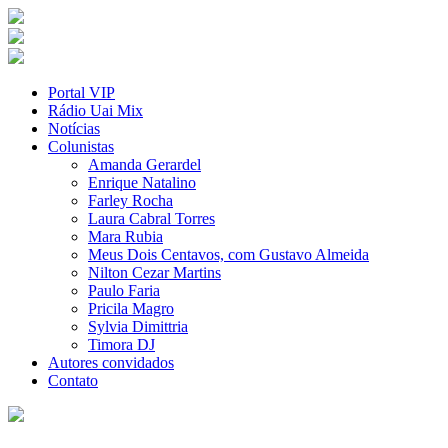
Portal VIP
Rádio Uai Mix
Notícias
Colunistas
Amanda Gerardel
Enrique Natalino
Farley Rocha
Laura Cabral Torres
Mara Rubia
Meus Dois Centavos, com Gustavo Almeida
Nilton Cezar Martins
Paulo Faria
Pricila Magro
Sylvia Dimittria
Timora DJ
Autores convidados
Contato