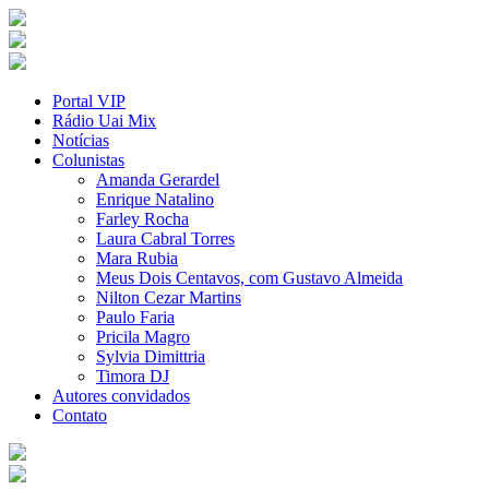
Portal VIP
Rádio Uai Mix
Notícias
Colunistas
Amanda Gerardel
Enrique Natalino
Farley Rocha
Laura Cabral Torres
Mara Rubia
Meus Dois Centavos, com Gustavo Almeida
Nilton Cezar Martins
Paulo Faria
Pricila Magro
Sylvia Dimittria
Timora DJ
Autores convidados
Contato