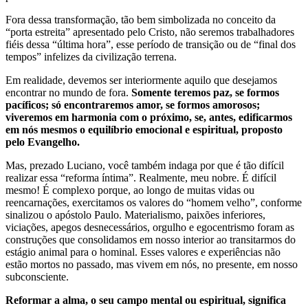
Fora dessa transformação, tão bem simbolizada no conceito da
“porta estreita” apresentado pelo Cristo, não seremos trabalhadores
fiéis dessa “última hora”, esse período de transição ou de “final dos
tempos” infelizes da civilização terrena.
Em realidade, devemos ser interiormente aquilo que desejamos
encontrar no mundo de fora.
Somente teremos paz, se formos
pacíficos; só encontraremos amor, se formos amorosos;
viveremos em harmonia com o próximo, se, antes, edificarmos
em nós mesmos o equilíbrio emocional e espiritual, proposto
pelo Evangelho.
Mas, prezado Luciano, você também indaga por que é tão difícil
realizar essa “reforma íntima”. Realmente, meu nobre. É difícil
mesmo! É complexo porque, ao longo de muitas vidas ou
reencarnações, exercitamos os valores do “homem velho”, conforme
sinalizou o apóstolo Paulo. Materialismo, paixões inferiores,
viciações, apegos desnecessários, orgulho e egocentrismo foram as
construções que consolidamos em nosso interior ao transitarmos do
estágio animal para o hominal. Esses valores e experiências não
estão mortos no passado, mas vivem em nós, no presente, em nosso
subconsciente.
Reformar a alma, o seu campo mental ou espiritual, significa