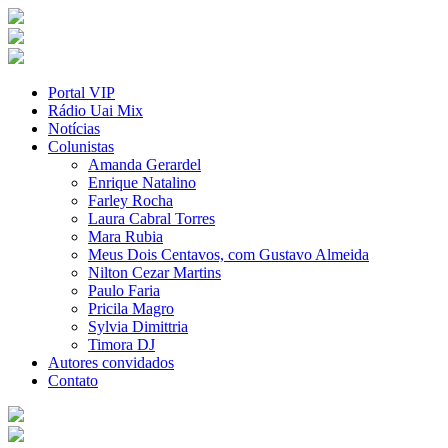
Portal VIP
Rádio Uai Mix
Notícias
Colunistas
Amanda Gerardel
Enrique Natalino
Farley Rocha
Laura Cabral Torres
Mara Rubia
Meus Dois Centavos, com Gustavo Almeida
Nilton Cezar Martins
Paulo Faria
Pricila Magro
Sylvia Dimittria
Timora DJ
Autores convidados
Contato