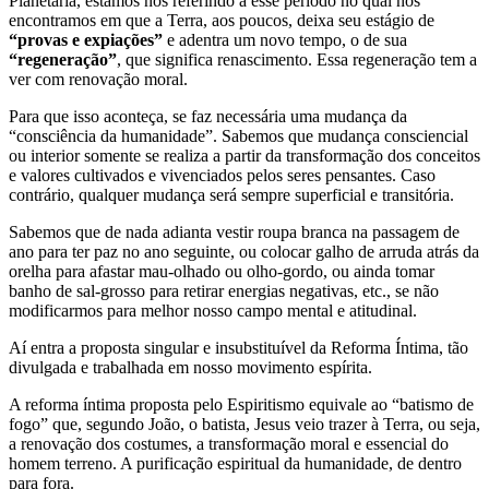
Planetária, estamos nos referindo a esse período no qual nos
encontramos em que a Terra, aos poucos, deixa seu estágio de
“provas e expiações”
e adentra um novo tempo, o de sua
“regeneração”
, que significa renascimento. Essa regeneração tem a
ver com renovação moral.
Para que isso aconteça, se faz necessária uma mudança da
“consciência da humanidade”. Sabemos que mudança consciencial
ou interior somente se realiza a partir da transformação dos conceitos
e valores cultivados e vivenciados pelos seres pensantes. Caso
contrário, qualquer mudança será sempre superficial e transitória.
Sabemos que de nada adianta vestir roupa branca na passagem de
ano para ter paz no ano seguinte, ou colocar galho de arruda atrás da
orelha para afastar mau-olhado ou olho-gordo, ou ainda tomar
banho de sal-grosso para retirar energias negativas, etc., se não
modificarmos para melhor nosso campo mental e atitudinal.
Aí entra a proposta singular e insubstituível da Reforma Íntima, tão
divulgada e trabalhada em nosso movimento espírita.
A reforma íntima proposta pelo Espiritismo equivale ao “batismo de
fogo” que, segundo João, o batista, Jesus veio trazer à Terra, ou seja,
a renovação dos costumes, a transformação moral e essencial do
homem terreno. A purificação espiritual da humanidade, de dentro
para fora.