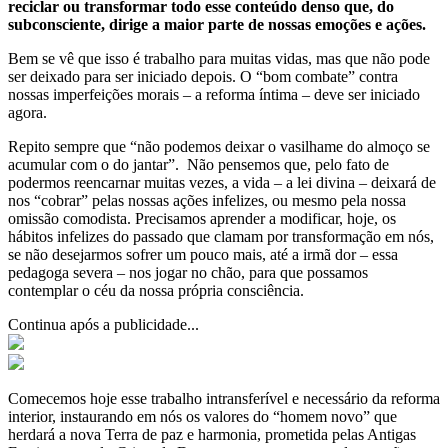
reciclar ou transformar todo esse conteúdo denso que, do
subconsciente, dirige a maior parte de nossas emoções e ações.
Bem se vê que isso é trabalho para muitas vidas, mas que não pode
ser deixado para ser iniciado depois. O “bom combate” contra
nossas imperfeições morais – a reforma íntima – deve ser iniciado
agora.
Repito sempre que “não podemos deixar o vasilhame do almoço se
acumular com o do jantar”. Não pensemos que, pelo fato de
podermos reencarnar muitas vezes, a vida – a lei divina – deixará de
nos “cobrar” pelas nossas ações infelizes, ou mesmo pela nossa
omissão comodista. Precisamos aprender a modificar, hoje, os
hábitos infelizes do passado que clamam por transformação em nós,
se não desejarmos sofrer um pouco mais, até a irmã dor – essa
pedagoga severa – nos jogar no chão, para que possamos
contemplar o céu da nossa própria consciência.
Continua após a publicidade...
Comecemos hoje esse trabalho intransferível e necessário da reforma
interior, instaurando em nós os valores do “homem novo” que
herdará a nova Terra de paz e harmonia, prometida pelas Antigas