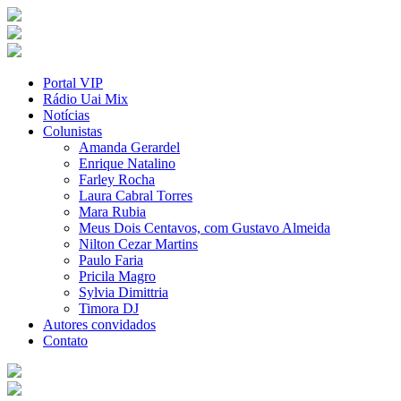
Portal VIP
Rádio Uai Mix
Notícias
Colunistas
Amanda Gerardel
Enrique Natalino
Farley Rocha
Laura Cabral Torres
Mara Rubia
Meus Dois Centavos, com Gustavo Almeida
Nilton Cezar Martins
Paulo Faria
Pricila Magro
Sylvia Dimittria
Timora DJ
Autores convidados
Contato