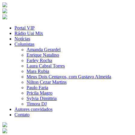
Portal VIP
Rádio Uai Mix
Notícias
Colunistas
Amanda Gerardel
Enrique Natalino
Farley Rocha
Laura Cabral Torres
Mara Rubia
Meus Dois Centavos, com Gustavo Almeida
Nilton Cezar Martins
Paulo Faria
Pricila Magro
Sylvia Dimittria
Timora DJ
Autores convidados
Contato