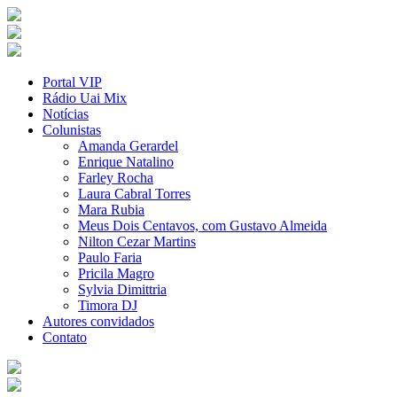
Portal VIP
Rádio Uai Mix
Notícias
Colunistas
Amanda Gerardel
Enrique Natalino
Farley Rocha
Laura Cabral Torres
Mara Rubia
Meus Dois Centavos, com Gustavo Almeida
Nilton Cezar Martins
Paulo Faria
Pricila Magro
Sylvia Dimittria
Timora DJ
Autores convidados
Contato