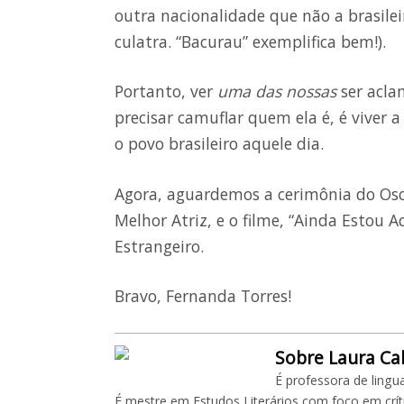
outra nacionalidade que não a brasileir
culatra. “Bacurau” exemplifica bem!).
Portanto, ver
uma das nossas
ser acla
precisar camuflar quem ela é, é vive
o povo brasileiro aquele dia.
Agora, aguardemos a cerimônia do Osca
Melhor Atriz, e o filme, “Ainda Estou A
Estrangeiro.
Bravo, Fernanda Torres!
Sobre Laura Ca
É professora de lingu
É mestre em Estudos Literários com foco em críti