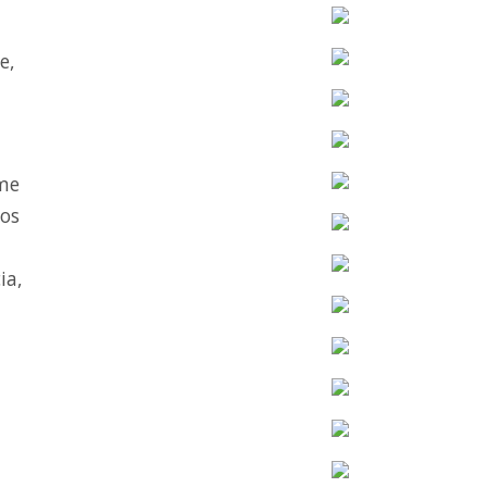
e,
lme
mos
ia,