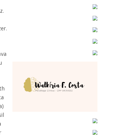
z.
er.
ava
u
th
ta
a)
il
a
r