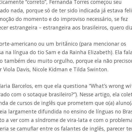
icamente “correto”, Fernanda Torres começou seu
do nada, porque só de ter sido indicada já estava feli
oção do momento e do improviso necessário, se fez
er estrangeira – estrangeira aos brasileiros, quero diz
orte-americano ou um britânico (para mencionar os
 na língua do tio Sam e da Rainha Elizabeth). Ela fal
sso também deu muito orgulho, porque ela não preciso
r Viola Davis, Nicole Kidman e Tilda Swinton.
aria Barcelos, em que ela questiona “What’s wrong wi
rado com o sotaque brasileiro?”). Nesse artigo, ela cole
anda de cursos de inglês que prometem que o(a) aluno(
eia largamente difundida no ensino de línguas no Bras
 a ver com a síndrome de vira-lata e com o problem
ia se camuflar entre os falantes de inglês, parecer te