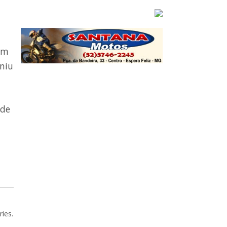
em
niu
 de
ries.