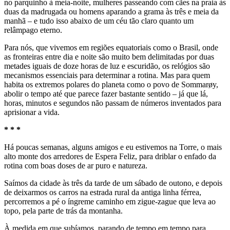
no parquinho à meia-noite, mulheres passeando com cães na praia às
duas da madrugada ou homens aparando a grama às três e meia da
manhã – e tudo isso abaixo de um céu tão claro quanto um
relâmpago eterno.
Para nós, que vivemos em regiões equatoriais como o Brasil, onde
as fronteiras entre dia e noite são muito bem delimitadas por duas
metades iguais de doze horas de luz e escuridão, os relógios são
mecanismos essenciais para determinar a rotina. Mas para quem
habita os extremos polares do planeta como o povo de Sommarøy,
abolir o tempo até que parece fazer bastante sentido – já que lá,
horas, minutos e segundos não passam de números inventados para
aprisionar a vida.
* * *
Há poucas semanas, alguns amigos e eu estivemos na Torre, o mais
alto monte dos arredores de Espera Feliz, para driblar o enfado da
rotina com boas doses de ar puro e natureza.
Saímos da cidade às três da tarde de um sábado de outono, e depois
de deixarmos os carros na estrada rural da antiga linha férrea,
percorremos a pé o íngreme caminho em zigue-zague que leva ao
topo, pela parte de trás da montanha.
À medida em que subíamos, parando de tempo em tempo para