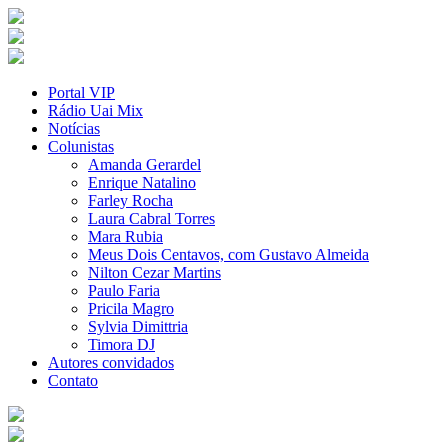
Portal VIP
Rádio Uai Mix
Notícias
Colunistas
Amanda Gerardel
Enrique Natalino
Farley Rocha
Laura Cabral Torres
Mara Rubia
Meus Dois Centavos, com Gustavo Almeida
Nilton Cezar Martins
Paulo Faria
Pricila Magro
Sylvia Dimittria
Timora DJ
Autores convidados
Contato