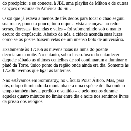
do precipício; e eu conectei à JBL uma playlist de Milton e de outras
canções obscuras da América do Sul.
O sol que já estava a menos de três dedos para tocar o chão seguiu
sua rota e, pouco a pouco, tudo o que a vista alcançava ao redor –
serras, florestas, fazendas e vales – foi submergindo sob o manto
escuro do crepúsculo. Abaixo de nós, a cidade acendia suas luzes
como se os postes fossem velas de um imenso bolo de aniversário.
Exatamente às 17:16h as nuvens rosas na linha do poente
decretaram a noite. No entanto, sob o lusco-fusco do entardecer
daquele sábado as últimas centelhas de sol continuaram a iluminar o
platô da Torre, único ponto da região onde ainda era dia. Somente às
17:20h tivemos que ligar as lanternas.
Não estávamos em Sommarøy, no Círculo Polar Ártico. Mas, para
nós, o topo iluminado da montanha era uma espécie de ilha onde o
tempo também havia perdido o sentido – e pelo menos durante
aqueles quatro minutos no limiar entre dia e noite nos sentimos livres
da prisão dos relógios.