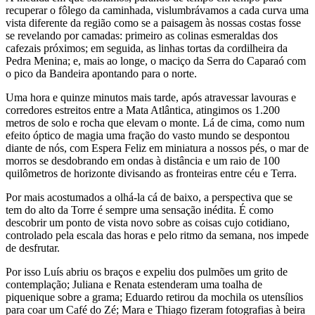
recuperar o fôlego da caminhada, vislumbrávamos a cada curva uma
vista diferente da região como se a paisagem às nossas costas fosse
se revelando por camadas: primeiro as colinas esmeraldas dos
cafezais próximos; em seguida, as linhas tortas da cordilheira da
Pedra Menina; e, mais ao longe, o maciço da Serra do Caparaó com
o pico da Bandeira apontando para o norte.
Uma hora e quinze minutos mais tarde, após atravessar lavouras e
corredores estreitos entre a Mata Atlântica, atingimos os 1.200
metros de solo e rocha que elevam o monte. Lá de cima, como num
efeito óptico de magia uma fração do vasto mundo se despontou
diante de nós, com Espera Feliz em miniatura a nossos pés, o mar de
morros se desdobrando em ondas à distância e um raio de 100
quilômetros de horizonte divisando as fronteiras entre céu e Terra.
Por mais acostumados a olhá-la cá de baixo, a perspectiva que se
tem do alto da Torre é sempre uma sensação inédita. É como
descobrir um ponto de vista novo sobre as coisas cujo cotidiano,
controlado pela escala das horas e pelo ritmo da semana, nos impede
de desfrutar.
Por isso Luís abriu os braços e expeliu dos pulmões um grito de
contemplação; Juliana e Renata estenderam uma toalha de
piquenique sobre a grama; Eduardo retirou da mochila os utensílios
para coar um Café do Zé; Mara e Thiago fizeram fotografias à beira