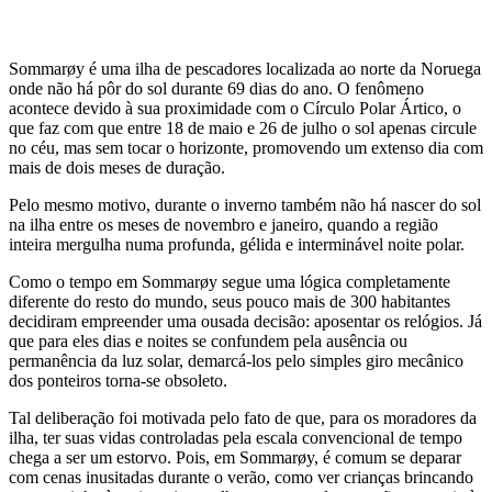
Sommarøy é uma ilha de pescadores localizada ao norte da Noruega
onde não há pôr do sol durante 69 dias do ano. O fenômeno
acontece devido à sua proximidade com o Círculo Polar Ártico, o
que faz com que entre 18 de maio e 26 de julho o sol apenas circule
no céu, mas sem tocar o horizonte, promovendo um extenso dia com
mais de dois meses de duração.
Pelo mesmo motivo, durante o inverno também não há nascer do sol
na ilha entre os meses de novembro e janeiro, quando a região
inteira mergulha numa profunda, gélida e interminável noite polar.
Como o tempo em Sommarøy segue uma lógica completamente
diferente do resto do mundo, seus pouco mais de 300 habitantes
decidiram empreender uma ousada decisão: aposentar os relógios. Já
que para eles dias e noites se confundem pela ausência ou
permanência da luz solar, demarcá-los pelo simples giro mecânico
dos ponteiros torna-se obsoleto.
Tal deliberação foi motivada pelo fato de que, para os moradores da
ilha, ter suas vidas controladas pela escala convencional de tempo
chega a ser um estorvo. Pois, em Sommarøy, é comum se deparar
com cenas inusitadas durante o verão, como ver crianças brincando