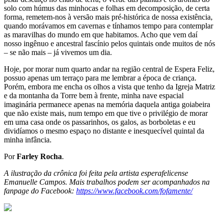
solo com húmus das minhocas e folhas em decomposição, de certa
forma, remetem-nos à versão mais pré-histórica de nossa existência,
quando morávamos em cavernas e tínhamos tempo para contemplar
as maravilhas do mundo em que habitamos. Acho que vem daí
nosso ingênuo e ancestral fascínio pelos quintais onde muitos de nós
– se não mais – já vivemos um dia.
Hoje, por morar num quarto andar na região central de Espera Feliz,
possuo apenas um terraço para me lembrar a época de criança.
Porém, embora me encha os olhos a vista que tenho da Igreja Matriz
e da montanha da Torre bem à frente, minha nave espacial
imaginária permanece apenas na memória daquela antiga goiabeira
que não existe mais, num tempo em que tive o privilégio de morar
em uma casa onde os passarinhos, os galos, as borboletas e eu
dividíamos o mesmo espaço no distante e inesquecível quintal da
minha infância.
Por
Farley Rocha
.
A ilustração da crônica foi feita pela artista esperafelicense
Emanuelle Campos. Mais trabalhos podem ser acompanhados na
fanpage do Facebook:
https://www.facebook.com/fofamente/