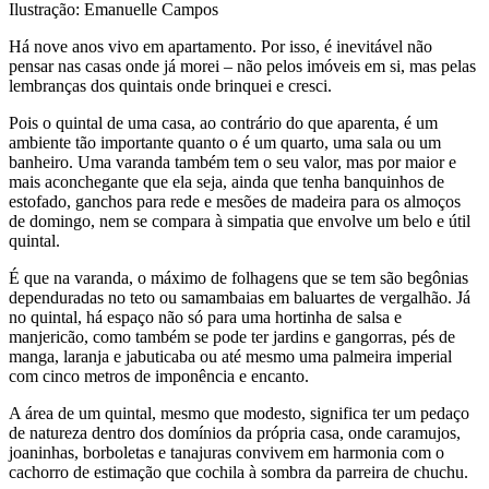
Ilustração: Emanuelle Campos
Há nove anos vivo em apartamento. Por isso, é inevitável não
pensar nas casas onde já morei – não pelos imóveis em si, mas pelas
lembranças dos quintais onde brinquei e cresci.
Pois o quintal de uma casa, ao contrário do que aparenta, é um
ambiente tão importante quanto o é um quarto, uma sala ou um
banheiro. Uma varanda também tem o seu valor, mas por maior e
mais aconchegante que ela seja, ainda que tenha banquinhos de
estofado, ganchos para rede e mesões de madeira para os almoços
de domingo, nem se compara à simpatia que envolve um belo e útil
quintal.
É que na varanda, o máximo de folhagens que se tem são begônias
dependuradas no teto ou samambaias em baluartes de vergalhão. Já
no quintal, há espaço não só para uma hortinha de salsa e
manjericão, como também se pode ter jardins e gangorras, pés de
manga, laranja e jabuticaba ou até mesmo uma palmeira imperial
com cinco metros de imponência e encanto.
A área de um quintal, mesmo que modesto, significa ter um pedaço
de natureza dentro dos domínios da própria casa, onde caramujos,
joaninhas, borboletas e tanajuras convivem em harmonia com o
cachorro de estimação que cochila à sombra da parreira de chuchu.