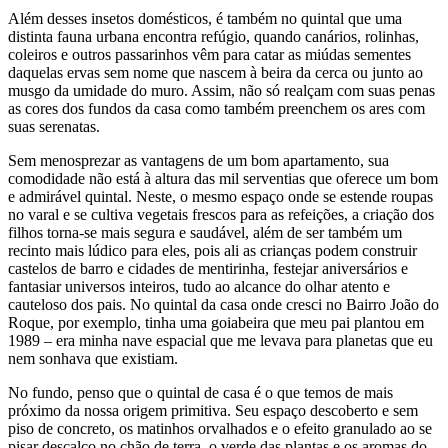
Além desses insetos domésticos, é também no quintal que uma
distinta fauna urbana encontra refúgio, quando canários, rolinhas,
coleiros e outros passarinhos vêm para catar as miúdas sementes
daquelas ervas sem nome que nascem à beira da cerca ou junto ao
musgo da umidade do muro. Assim, não só realçam com suas penas
as cores dos fundos da casa como também preenchem os ares com
suas serenatas.
Sem menosprezar as vantagens de um bom apartamento, sua
comodidade não está à altura das mil serventias que oferece um bom
e admirável quintal. Neste, o mesmo espaço onde se estende roupas
no varal e se cultiva vegetais frescos para as refeições, a criação dos
filhos torna-se mais segura e saudável, além de ser também um
recinto mais lúdico para eles, pois ali as crianças podem construir
castelos de barro e cidades de mentirinha, festejar aniversários e
fantasiar universos inteiros, tudo ao alcance do olhar atento e
cauteloso dos pais. No quintal da casa onde cresci no Bairro João do
Roque, por exemplo, tinha uma goiabeira que meu pai plantou em
1989 – era minha nave espacial que me levava para planetas que eu
nem sonhava que existiam.
No fundo, penso que o quintal de casa é o que temos de mais
próximo da nossa origem primitiva. Seu espaço descoberto e sem
piso de concreto, os matinhos orvalhados e o efeito granulado ao se
pisar descalço no chão de terra, o verde das plantas e os aromas do