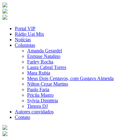
Portal VIP
Rádio Uai Mix
Notícias
Colunistas
Amanda Gerardel
Enrique Natalino
Farley Rocha
Laura Cabral Torres
Mara Rubia
Meus Dois Centavos, com Gustavo Almeida
Nilton Cezar Martins
Paulo Faria
Pricila Magro
Sylvia Dimittria
Timora DJ
Autores convidados
Contato