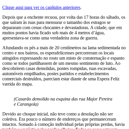
Clique aqui para ver os capítulos anteriores
.
Depois que a enchente recuou, por volta das 17 horas do sábado, os
que saíram às ruas para mensurar o tamanho dos estragos se
depararam com cenas chocantes e devastadoras. A cidade, que em
muitos pontos havia ficado sob mais de 4 metros d’água,
apresentava-se como uma verdadeira zona de guerra.
Afundando os pés a mais de 20 centímetros na lama sedimentada no
centro e nos bairros, os esperafelicenses percorreram os locais
atingidos expressando no rosto um misto de consternação e espanto
como se todos partilhassem de um mesmo sentimento de luto. Ao
descobrirem casas demolidas, pontes rompidas, ruas escavadas,
automóveis empilhados, postes partidos e estabelecimentos
comerciais destruídos, pareciam estar diante de uma Espera Feliz
varrida do mapa.
(Casarão demolido na esquina das rua Major Pereira
e Carangola)
Devido ao choque inicial, não teve como a desolação não ser
coletiva. Era pouco o número de endereços que permaneceram
intactos. Somado à comoção individual pelas próprias perdas, havia