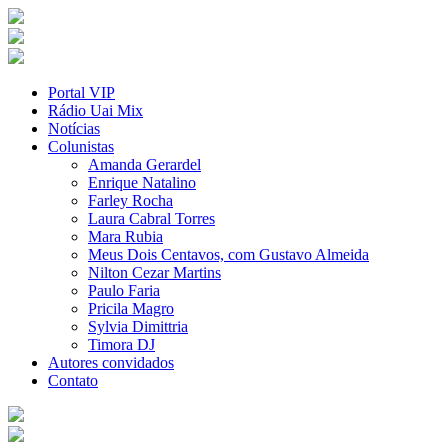
Portal VIP
Rádio Uai Mix
Notícias
Colunistas
Amanda Gerardel
Enrique Natalino
Farley Rocha
Laura Cabral Torres
Mara Rubia
Meus Dois Centavos, com Gustavo Almeida
Nilton Cezar Martins
Paulo Faria
Pricila Magro
Sylvia Dimittria
Timora DJ
Autores convidados
Contato