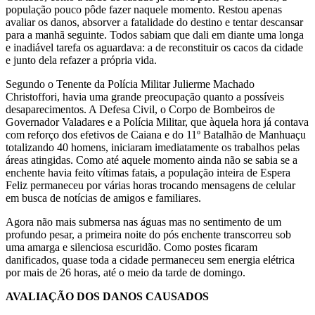
população pouco pôde fazer naquele momento. Restou apenas
avaliar os danos, absorver a fatalidade do destino e tentar descansar
para a manhã seguinte. Todos sabiam que dali em diante uma longa
e inadiável tarefa os aguardava: a de reconstituir os cacos da cidade
e junto dela refazer a própria vida.
Segundo o Tenente da Polícia Militar Julierme Machado
Christoffori, havia uma grande preocupação quanto a possíveis
desaparecimentos. A Defesa Civil, o Corpo de Bombeiros de
Governador Valadares e a Polícia Militar, que àquela hora já contava
com reforço dos efetivos de Caiana e do 11º Batalhão de Manhuaçu
totalizando 40 homens, iniciaram imediatamente os trabalhos pelas
áreas atingidas. Como até aquele momento ainda não se sabia se a
enchente havia feito vítimas fatais, a população inteira de Espera
Feliz permaneceu por várias horas trocando mensagens de celular
em busca de notícias de amigos e familiares.
Agora não mais submersa nas águas mas no sentimento de um
profundo pesar, a primeira noite do pós enchente transcorreu sob
uma amarga e silenciosa escuridão. Como postes ficaram
danificados, quase toda a cidade permaneceu sem energia elétrica
por mais de 26 horas, até o meio da tarde de domingo.
AVALIAÇÃO DOS DANOS CAUSADOS