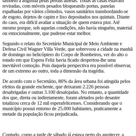
também a angústia pelas perdas alheias. Todas as casas estavam
reviradas, com móveis pesados bloqueando portas, panelas
espalhadas por vários cômodos, vasos sanitários transbordando-se
de esgoto, dejetos de capim e lixo depositados nos quintais. Diante
do caos, era difícil avaliar a situação de quem estava pior. Até
mesmo porque, sob aquelas condições, não havia ninguém, material
ou emocionalmente, que pudesse estar melhor.
Segundo o relato do Secretário Municipal de Meio Ambiente e
Defesa Civil Wagner Villa Verde, que sobrevoou a cidade na manhã
de domingo no helicóptero do Corpo de Bombeiros, ver do alto o
estado em que Espera Feliz havia ficado despertou-lhe uma
inevitável comoção. Pois daquela perspectiva era possível observar,
de um extremo ao outro, toda a dimensão da tragédia.
De acordo com o Secretário, 86% da área urbana foi atingida pelos
efeitos da grande enchente, que deixaram 2.226 pessoas
desabrigadas e outras 3.100 desalojadas. No entanto, a quantidade
dos que, direta ou indiretamente, foram afetados pelo desastre
totalizou cerca de 12 mil esperafelicenses. Considerando que o
município possui entorno de 25.000 habitantes, praticamente a
metade da população ficou prejudicada.
Contudo, como a tarde de sábado já estava perto do anoitecer, a