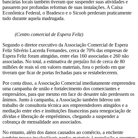
bancárias locais também tiveram que suspender suas atividades e
passarem por profundas reformas de suas instalações. A Caixa
Econômica Federal, o Bradesco e o Sicoob perderam praticamente
tudo durante aquela madrugada.
(Centro comercial de Espera Feliz)
Segundo o diretor executivo da Associação Comercial de Espera
Feliz Silvério Lacerda Fernandes, cerca de 70% das empresas de
Espera Feliz foram atingidas, entre elas 160 associadas e 260 não
associadas. No total, a estimativa de prejuízo foi de cerca de 80
milhões de reais só em valores materiais, fora o período em que
tiveram que ficar de portas fechadas para se restabelecerem.
Por conta disso, a Associação Comercial imediatamente empreendeu
uma campanha de união e fortalecimento dos comerciantes e
empresários, para que mesmo em face do desastre não perdessem os
ânimos. Junto à campanha, a Associação também liderou um
trabalho de consultoria técnica aos empreendedores atingidos e a
mediação entre eles e instituições financeiras para renegociação de
dívidas e liberação de empréstimos, chegando a suspender a
cobrança de mensalidade aos associados.
No entanto, além dos danos causados ao comércio, a enchente
também trouxe incalculáveis perdas materiais à população e enormes