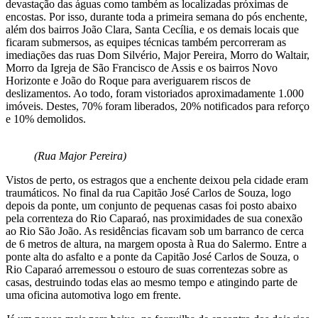
devastação das águas como também as localizadas próximas de
encostas. Por isso, durante toda a primeira semana do pós enchente,
além dos bairros João Clara, Santa Cecília, e os demais locais que
ficaram submersos, as equipes técnicas também percorreram as
imediações das ruas Dom Silvério, Major Pereira, Morro do Waltair,
Morro da Igreja de São Francisco de Assis e os bairros Novo
Horizonte e João do Roque para averiguarem riscos de
deslizamentos. Ao todo, foram vistoriados aproximadamente 1.000
imóveis. Destes, 70% foram liberados, 20% notificados para reforço
e 10% demolidos.
(Rua Major Pereira)
Vistos de perto, os estragos que a enchente deixou pela cidade eram
traumáticos. No final da rua Capitão José Carlos de Souza, logo
depois da ponte, um conjunto de pequenas casas foi posto abaixo
pela correnteza do Rio Caparaó, nas proximidades de sua conexão
ao Rio São João. As residências ficavam sob um barranco de cerca
de 6 metros de altura, na margem oposta à Rua do Salermo. Entre a
ponte alta do asfalto e a ponte da Capitão José Carlos de Souza, o
Rio Caparaó arremessou o estouro de suas correntezas sobre as
casas, destruindo todas elas ao mesmo tempo e atingindo parte de
uma oficina automotiva logo em frente.