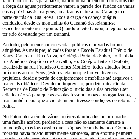
Já um pouco mais para baixo, na forquilha de encontro dos dois rios
a força das águas praticamente varreu a parede dos fundos de várias
casas próximas às margens, localizadas entre a rua Carangola e a
parte de trás da Rua Nova. Toda a carga da cabeça d’água
conduzida desde as montanhas do Caparaó despejaram-se
especificamente neste ponto. Quando o leito baixou, a região parecia
ter sido devastada por um tsunami.
Ao todo, pelo menos cinco escolas públicas e privadas foram
atingidas. As mais prejudicadas foram a Escola Estadual Erênio de
Souza Castro, na Rua Nova, o Colégio Portal do Saber, no final da
rua Américo Vespúcio de Carvalho, e o Colégio Batista Reobote,
localizado na rua Francisco Gomes Monteiro, todos situados bem
próximos ao rio. Seus gestores relatam que houve diversos
prejuízos, desde a perda de equipamentos e mobílias até arquivos e
materiais didáticos. Devido ao imprevisto, por determinação da
Secretaria de Estado de Educação o início das aulas precisou ser
adiado, não só para que as escolas fossem limpas e reorganizadas,
mas também para que a cidade inteira tivesse condições de retornar à
rotina.
No Patronato, além de vários imóveis danificados ou arruinados,
uma família acabou perdendo a casa não exatamente durante a
inundação, mas logo assim que as águas foram baixando. Como a
moradia havia ficado inteiramente submersa, uma enorme palmeira
arrastada pela correnteza atracou-se sobre o teto. Quando a enchente