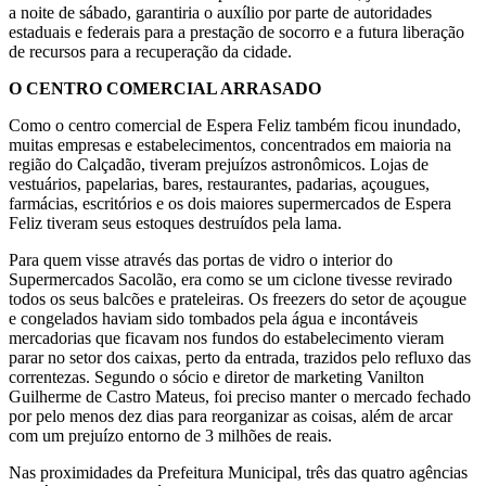
a noite de sábado, garantiria o auxílio por parte de autoridades
estaduais e federais para a prestação de socorro e a futura liberação
de recursos para a recuperação da cidade.
O CENTRO COMERCIAL ARRASADO
Como o centro comercial de Espera Feliz também ficou inundado,
muitas empresas e estabelecimentos, concentrados em maioria na
região do Calçadão, tiveram prejuízos astronômicos. Lojas de
vestuários, papelarias, bares, restaurantes, padarias, açougues,
farmácias, escritórios e os dois maiores supermercados de Espera
Feliz tiveram seus estoques destruídos pela lama.
Para quem visse através das portas de vidro o interior do
Supermercados Sacolão, era como se um ciclone tivesse revirado
todos os seus balcões e prateleiras. Os freezers do setor de açougue
e congelados haviam sido tombados pela água e incontáveis
mercadorias que ficavam nos fundos do estabelecimento vieram
parar no setor dos caixas, perto da entrada, trazidos pelo refluxo das
correntezas. Segundo o sócio e diretor de marketing Vanilton
Guilherme de Castro Mateus, foi preciso manter o mercado fechado
por pelo menos dez dias para reorganizar as coisas, além de arcar
com um prejuízo entorno de 3 milhões de reais.
Nas proximidades da Prefeitura Municipal, três das quatro agências