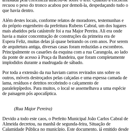
recuou o peso do tronco acabou por demoli-la, despedaçando tudo o
que havia dentro.
Além destes locais, conforme relatos de moradores, testemunhas e
do próprio engenheiro da prefeitura Rubens Cabral, um dos lugares
mais abatidos pela catástrofe foi a rua Major Pereira. Ali era onde
havia a maior concentração de construções da primeira era de
Espera Feliz, muitas delas já quase beirando os cem anos. Por serem
de arquitetura antiga, diversas casas foram reduzidas a escombros.
Principalmente os casarões da esquina com a rua Carangola, ao lado
da ponte de acesso à Praça da Bandeira, que foram completamente
implodidos durante a madrugada de sábado.
Por toda a extensão da rua haviam carros revirados uns sobre os
outros, móveis destroçados pelas calçadas e uma espessa camada de
lama, resíduos e detritos recobrindo o calçamento de
paralelepípedos. Para muitos, o local se assemelhava a uma espécie
de paisagem pós apocalíptica.
(Rua Major Pereira)
Devido a todo este caos, o Prefeito Municipal João Carlos Cabral de
Almeida decretou, na manhã de segunda-feira, Situação de
Calamidade Pública no município. Este documento, já emitido desde