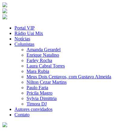
Portal VIP
Rádio Uai Mix
Notícias
Colunistas
Amanda Gerardel
Enrique Natalino
Farley Rocha
Laura Cabral Torres
Mara Rubia
Meus Dois Centavos, com Gustavo Almeida
Nilton Cezar Martins
Paulo Faria
Pricila Magro
Sylvia Dimittria
Timora DJ
Autores convidados
Contato