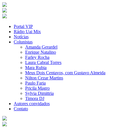
Portal VIP
Rádio Uai Mix
Notícias
Colunistas
Amanda Gerardel
Enrique Natalino
Farley Rocha
Laura Cabral Torres
Mara Rubia
Meus Dois Centavos, com Gustavo Almeida
Nilton Cezar Martins
Paulo Faria
Pricila Magro
Sylvia Dimittria
Timora DJ
Autores convidados
Contato