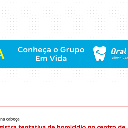
 na cabeça
gistra tentativa de homicídio no centro de