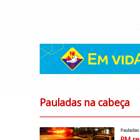
Pauladas na cabeça
Pauladas
PM re