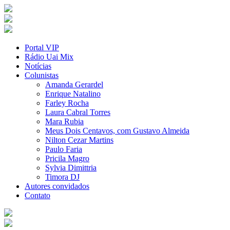
Portal VIP
Rádio Uai Mix
Notícias
Colunistas
Amanda Gerardel
Enrique Natalino
Farley Rocha
Laura Cabral Torres
Mara Rubia
Meus Dois Centavos, com Gustavo Almeida
Nilton Cezar Martins
Paulo Faria
Pricila Magro
Sylvia Dimittria
Timora DJ
Autores convidados
Contato