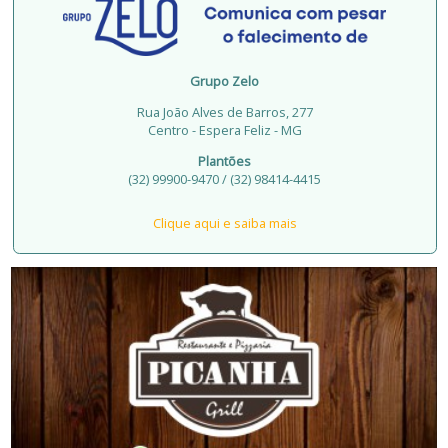
Grupo Zelo
Rua João Alves de Barros, 277
Centro - Espera Feliz - MG
Plantões
(32) 99900-9470 / (32) 98414-4415
Clique aqui e saiba mais