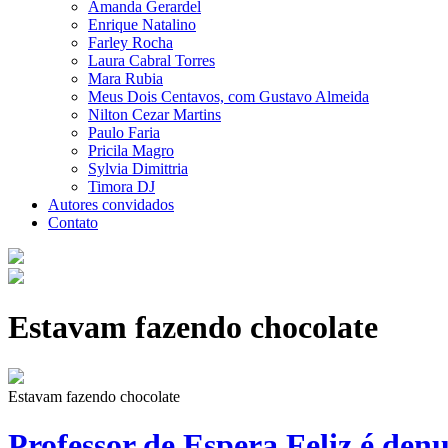
Amanda Gerardel
Enrique Natalino
Farley Rocha
Laura Cabral Torres
Mara Rubia
Meus Dois Centavos, com Gustavo Almeida
Nilton Cezar Martins
Paulo Faria
Pricila Magro
Sylvia Dimittria
Timora DJ
Autores convidados
Contato
Estavam fazendo chocolate
Estavam fazendo chocolate
Professor de Espera Feliz é den