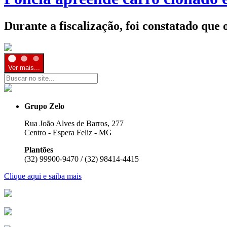
Durante a fiscalização, foi constatado q
Ver mais...
Grupo Zelo
Rua João Alves de Barros, 277
Centro - Espera Feliz - MG
Plantões
(32) 99900-9470 / (32) 98414-4415
Clique aqui e saiba mais