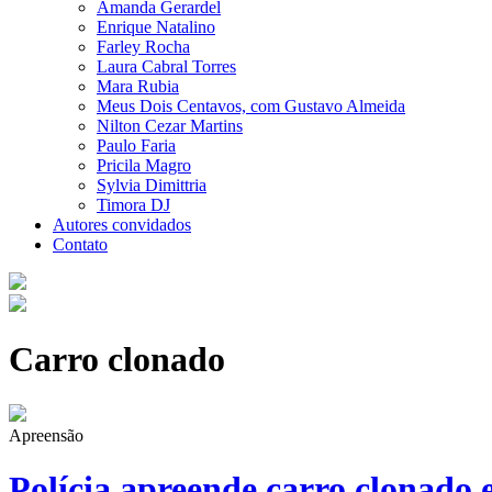
Amanda Gerardel
Enrique Natalino
Farley Rocha
Laura Cabral Torres
Mara Rubia
Meus Dois Centavos, com Gustavo Almeida
Nilton Cezar Martins
Paulo Faria
Pricila Magro
Sylvia Dimittria
Timora DJ
Autores convidados
Contato
Carro clonado
Apreensão
Polícia apreende carro clonado