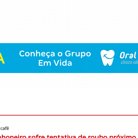
 café
honeiro sofre tentativa de roubo próximo