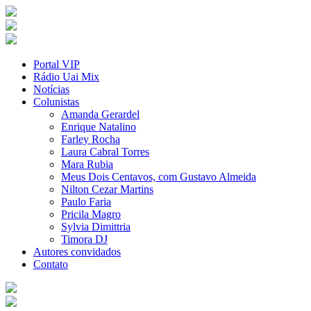
Portal VIP
Rádio Uai Mix
Notícias
Colunistas
Amanda Gerardel
Enrique Natalino
Farley Rocha
Laura Cabral Torres
Mara Rubia
Meus Dois Centavos, com Gustavo Almeida
Nilton Cezar Martins
Paulo Faria
Pricila Magro
Sylvia Dimittria
Timora DJ
Autores convidados
Contato