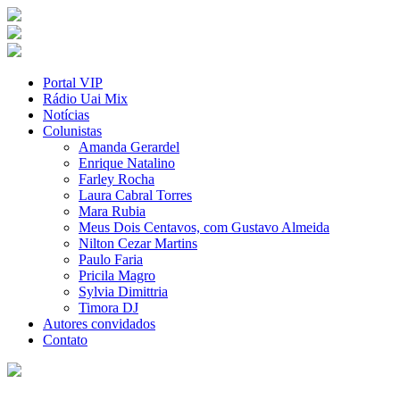
Portal VIP
Rádio Uai Mix
Notícias
Colunistas
Amanda Gerardel
Enrique Natalino
Farley Rocha
Laura Cabral Torres
Mara Rubia
Meus Dois Centavos, com Gustavo Almeida
Nilton Cezar Martins
Paulo Faria
Pricila Magro
Sylvia Dimittria
Timora DJ
Autores convidados
Contato