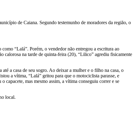
o município de Caiana. Segundo testemunho de moradores da região, o
o como “Lalá”. Porém, o vendedor não entregou a escritura ao
alorosa na tarde de quinta-feira (20), “Lilico” agrediu fisicamente
até a casa de seu sogro. Ao deixar a mulher e o filho na casa, o
tou a vítima, “Lalá” gritou para que o motociclista parasse, e
u o capacete, mas mesmo assim, a vítima conseguiu correr e se
o local.