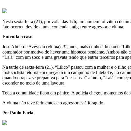
Nesta sexta-feira (21), por volta das 17h, um homem foi vítima de u
fato ocorreu devido a uma contenda antiga entre agressor e vítima.
Entenda o caso
José Almir de Azevedo (vítima), 32 anos, mais conhecido como “Lilic
comprador por motivo de haver uma hipoteca pendente. Ambos não cons
“Lalá” com um soco e uma gravata tendo que entrar terceiros para apar
Na tarde de sexta-feira (21), “Lilico” passou com a mulher e o filho 
motociclista retorna em direção a um campinho de futebol e, no caminh
quando o rapaz se preparava para “descansar” a moto, “Lalá” começou
esconder no meio de uma lavoura.
Toda a comunidade ficou em pânico. A polícia chegou momentos depoi
A vítima não teve ferimentos e o agressor está foragido.
Por
Paulo Faria
.