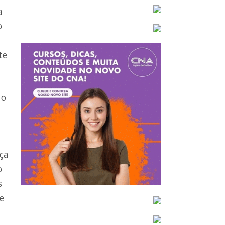
a
o
te
 o
,
nça
o
s
e