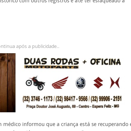
tórico com outros registros e até ter esfaqueado a
ntinua após a publicidade...
m médico informou que a criança está se recuperando 