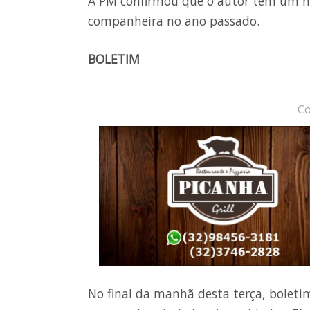
A PM confirmou que o autor tem um his
companheira no ano passado.
BOLETIM
Co
No final da manhã desta terça, boleti