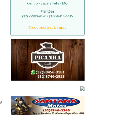
Centro - Espera Feliz - MG
Plantões
s
(32) 99900-9470 / (32) 98414-4415
Clique aqui e saiba mais
ta