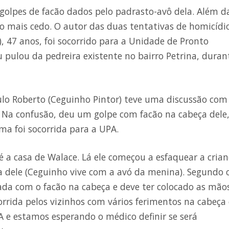
s golpes de facão dados pelo padrasto-avô dela. Além d
do mais cedo. O autor das duas tentativas de homicídi
), 47 anos, foi socorrido para a Unidade de Pronto
pulou da pedreira existente no bairro Petrina, duran
ulo Roberto (Ceguinho Pintor) teve uma discussão com
s. Na confusão, deu um golpe com facão na cabeça dele
ima foi socorrida para a UPA.
té a casa de Walace. Lá ele começou a esfaquear a cria
ta dele (Ceguinho vive com a avó da menina). Segundo 
eada com o facão na cabeça e deve ter colocado as mão
corrida pelos vizinhos com vários ferimentos na cabeça 
A e estamos esperando o médico definir se será