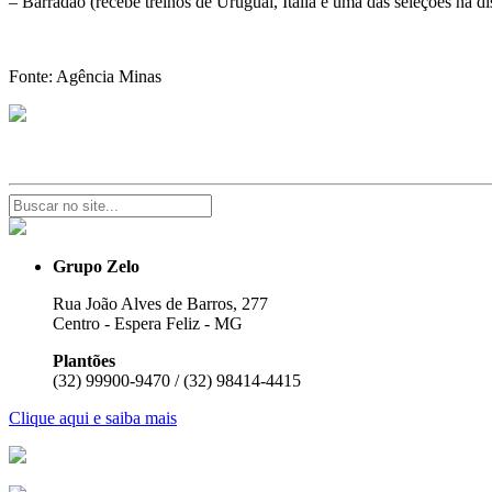
– Barradão (recebe treinos de Uruguai, Itália e uma das seleções na di
Fonte: Agência Minas
Grupo Zelo
Rua João Alves de Barros, 277
Centro - Espera Feliz - MG
Plantões
(32) 99900-9470 / (32) 98414-4415
Clique aqui e saiba mais