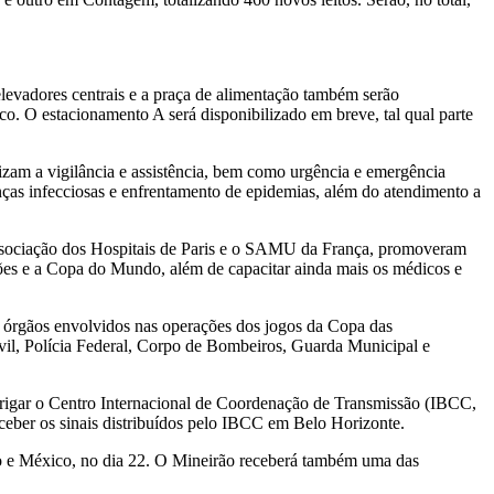
levadores centrais e a praça de alimentação também serão
co. O estacionamento A será disponibilizado em breve, tal qual parte
rizam a vigilância e assistência, bem como urgência e emergência
ças infecciosas e enfrentamento de epidemias, além do atendimento a
ociação dos Hospitais de Paris e o SAMU da França, promoveram
ções e a Copa do Mundo, além de capacitar ainda mais os médicos e
s órgãos envolvidos nas operações dos jogos da Copa das
ivil, Polícia Federal, Corpo de Bombeiros, Guarda Municipal e
 abrigar o Centro Internacional de Coordenação de Transmissão (IBCC,
ceber os sinais distribuídos pelo IBCC em Belo Horizonte.
apão e México, no dia 22. O Mineirão receberá também uma das