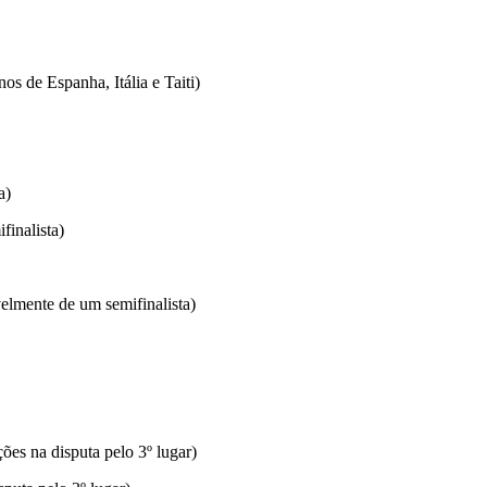
s de Espanha, Itália e Taiti)
a)
finalista)
velmente de um semifinalista)
ções na disputa pelo 3º lugar)