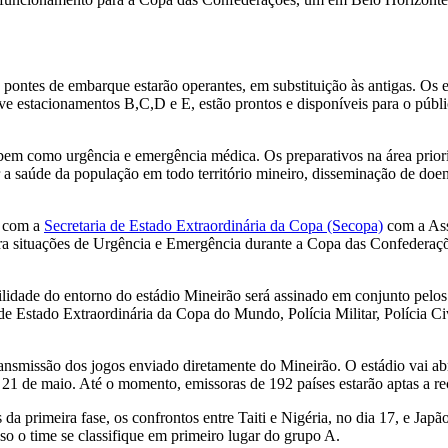
ontes de embarque estarão operantes, em substituição às antigas. Os e
ive estacionamentos B,C,D e E, estão prontos e disponíveis para o públi
a, bem como urgência e emergência médica. Os preparativos na área prio
 saúde da população em todo território mineiro, disseminação de doen
a com a
Secretaria de Estado Extraordinária da Copa (Secopa)
com a Ass
para situações de Urgência e Emergência durante a Copa das Confedera
bilidade do entorno do estádio Mineirão será assinado em conjunto pelo
de Estado Extraordinária da Copa do Mundo, Polícia Militar, Polícia C
 transmissão dos jogos enviado diretamente do Mineirão. O estádio vai
21 de maio. Até o momento, emissoras de 192 países estarão aptas a re
 da primeira fase, os confrontos entre Taiti e Nigéria, no dia 17, e J
aso o time se classifique em primeiro lugar do grupo A.