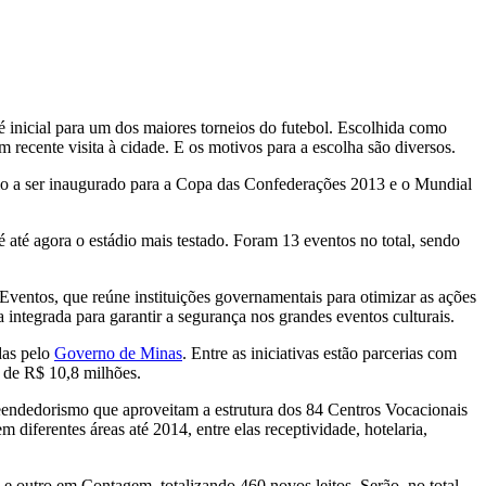
inicial para um dos maiores torneios do futebol. Escolhida como
ecente visita à cidade. E os motivos para a escolha são diversos.
dio a ser inaugurado para a Copa das Confederações 2013 e o Mundial
 até agora o estádio mais testado. Foram 13 eventos no total, sendo
 Eventos, que reúne instituições governamentais para otimizar as ações
 integrada para garantir a segurança nos grandes eventos culturais.
das pelo
Governo de Minas
. Entre as iniciativas estão parcerias com
a de R$ 10,8 milhões.
reendedorismo que aproveitam a estrutura dos 84 Centros Vocacionais
diferentes áreas até 2014, entre elas receptividade, hotelaria,
 outro em Contagem, totalizando 460 novos leitos. Serão, no total,