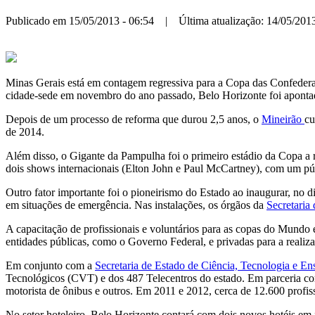
Publicado em 15/05/2013 - 06:54 | Última atualização: 14/05/2013
Minas Gerais está em contagem regressiva para a Copa das Confederaç
cidade-sede em novembro do ano passado, Belo Horizonte foi apontada
Depois de um processo de reforma que durou 2,5 anos, o
Mineirão
cu
de 2014.
Além disso, o Gigante da Pampulha foi o primeiro estádio da Copa a r
dois shows internacionais (Elton John e Paul McCartney), com um pú
Outro fator importante foi o pioneirismo do Estado ao inaugurar, no d
em situações de emergência. Nas instalações, os órgãos da
Secretaria
A capacitação de profissionais e voluntários para as copas do Mundo
entidades públicas, como o Governo Federal, e privadas para a reali
Em conjunto com a
Secretaria de Estado de Ciência, Tecnologia e En
Tecnológicos (CVT) e dos 487 Telecentros do estado. Em parceria com o
motorista de ônibus e outros. Em 2011 e 2012, cerca de 12.600 profis
No setor hoteleiro, Belo Horizonte contará com dois novos hotéis em