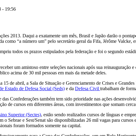
 - 19:56
ões 2013. Daqui a exatamente um mês, Brasil e Japão darão o pontapé 
 como “a número um” pelo secretário geral da Fifa, Jérôme Valcke, em r
mpriu todos os prazos estipulados pela federação e foi o segundo está
eceber um amistoso entre seleções nacionais após sua reinauguração e é
blico acima de 30 mil pessoas em mais da metade deles.
ia 15 de abril, a Sala de Situação e Gerenciamento de Crises e Grandes
 de Estado de Defesa Social (Seds)
e da
Defesa Civil
trabalham de forma
 e das Confederações também tem sido prioridade nas ações desenvolvi
zação de cursos em diferentes áreas, com investimentos que somam cerc
sino Superior (Sectes)
, estão sendo realizados cursos de línguas e emp
 Sebrae e Sest/Senat são disponibilizadas 26 mil vagas para cursos em 
sionais foram formados somente na capital.
 funcionamento para a Copa das Confederações, um em Belo Horizonte e