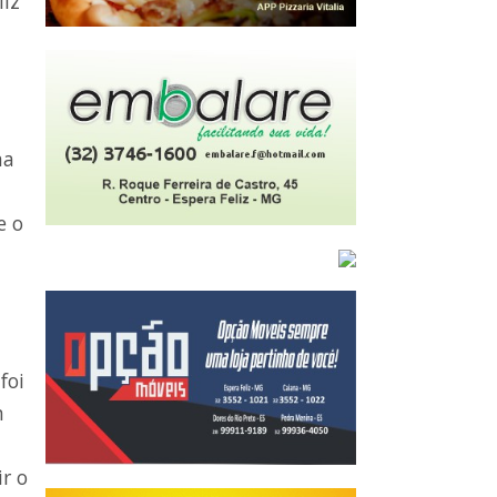
iz”
ma
e o
foi
m
ir o