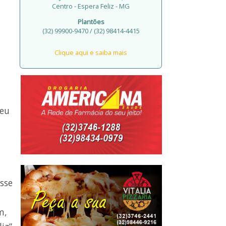
Centro - Espera Feliz - MG
Plantões
(32) 99900-9470 / (32) 98414-4415
Clique aqui e saiba mais
 eu
sse
m,