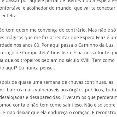
e e passar por aquele portal de “Bem-vindo a Espera Fel
confortável e acolhedor do mundo, que vai te conectar
r feliz.
 não tem quem me convença do contrário. Mas não é só
es mágicos que me faz acreditar que Espera Feliz é u
berdade nos anos 60. Por aqui passa o Caminho da Luz,
ntiago de Compostela” brasileiro. É na nossa fonte qu
 que os tropeiros bebiam no século XVIII. Tem como
do aqui? Eu nunca pensei.
 Depois de quase uma semana de chuvas contínuas, as
os bairros mais vulneráveis aos órgãos públicos, tudo 
 desalojadas e desaparecidas. Tiveram os que perdera
tomou conta e não tem como sair ileso. Não é só sobre
. É não deixar que ela endureça o coração. É reconstru