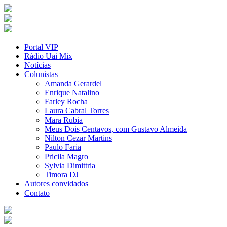
Portal VIP
Rádio Uai Mix
Notícias
Colunistas
Amanda Gerardel
Enrique Natalino
Farley Rocha
Laura Cabral Torres
Mara Rubia
Meus Dois Centavos, com Gustavo Almeida
Nilton Cezar Martins
Paulo Faria
Pricila Magro
Sylvia Dimittria
Timora DJ
Autores convidados
Contato