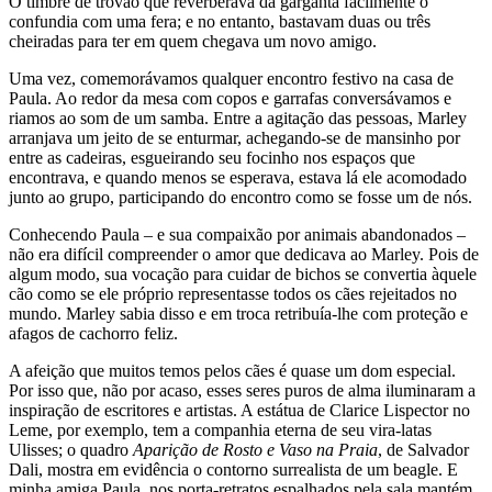
O timbre de trovão que reverberava da garganta facilmente o
confundia com uma fera; e no entanto, bastavam duas ou três
cheiradas para ter em quem chegava um novo amigo.
Uma vez, comemorávamos qualquer encontro festivo na casa de
Paula. Ao redor da mesa com copos e garrafas conversávamos e
riamos ao som de um samba. Entre a agitação das pessoas, Marley
arranjava um jeito de se enturmar, achegando-se de mansinho por
entre as cadeiras, esgueirando seu focinho nos espaços que
encontrava, e quando menos se esperava, estava lá ele acomodado
junto ao grupo, participando do encontro como se fosse um de nós.
Conhecendo Paula – e sua compaixão por animais abandonados –
não era difícil compreender o amor que dedicava ao Marley. Pois de
algum modo, sua vocação para cuidar de bichos se convertia àquele
cão como se ele próprio representasse todos os cães rejeitados no
mundo. Marley sabia disso e em troca retribuía-lhe com proteção e
afagos de cachorro feliz.
A afeição que muitos temos pelos cães é quase um dom especial.
Por isso que, não por acaso, esses seres puros de alma iluminaram a
inspiração de escritores e artistas. A estátua de Clarice Lispector no
Leme, por exemplo, tem a companhia eterna de seu vira-latas
Ulisses; o quadro
Aparição de Rosto e Vaso na Praia
, de Salvador
Dali, mostra em evidência o contorno surrealista de um beagle. E
minha amiga Paula, nos porta-retratos espalhados pela sala mantém