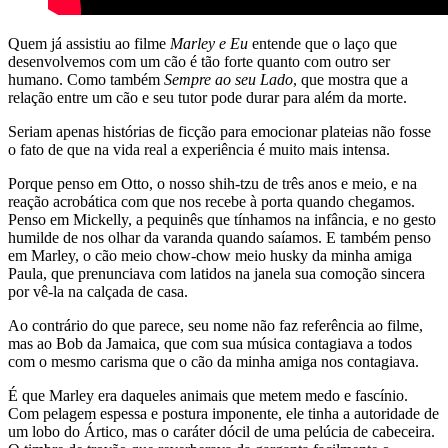
Quem já assistiu ao filme
Marley e Eu
entende que o laço que
desenvolvemos com um cão é tão forte quanto com outro ser
humano. Como também
Sempre ao seu Lado
, que mostra que a
relação entre um cão e seu tutor pode durar para além da morte.
Seriam apenas histórias de ficção para emocionar plateias não fosse
o fato de que na vida real a experiência é muito mais intensa.
Porque penso em Otto, o nosso shih-tzu de três anos e meio, e na
reação acrobática com que nos recebe à porta quando chegamos.
Penso em Mickelly, a pequinês que tínhamos na infância, e no gesto
humilde de nos olhar da varanda quando saíamos. E também penso
em Marley, o cão meio chow-chow meio husky da minha amiga
Paula, que prenunciava com latidos na janela sua comoção sincera
por vê-la na calçada de casa.
Ao contrário do que parece, seu nome não faz referência ao filme,
mas ao Bob da Jamaica, que com sua música contagiava a todos
com o mesmo carisma que o cão da minha amiga nos contagiava.
É que Marley era daqueles animais que metem medo e fascínio.
Com pelagem espessa e postura imponente, ele tinha a autoridade de
um lobo do Ártico, mas o caráter dócil de uma pelúcia de cabeceira.