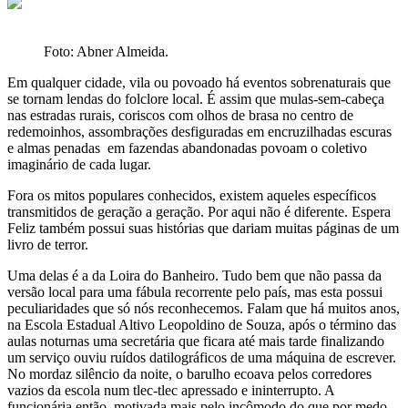
Foto: Abner Almeida.
Em qualquer cidade, vila ou povoado há eventos sobrenaturais que
se tornam lendas do folclore local. É assim que mulas-sem-cabeça
nas estradas rurais, coriscos com olhos de brasa no centro de
redemoinhos, assombrações desfiguradas em encruzilhadas escuras
e almas penadas em fazendas abandonadas povoam o coletivo
imaginário de cada lugar.
Fora os mitos populares conhecidos, existem aqueles específicos
transmitidos de geração a geração. Por aqui não é diferente. Espera
Feliz também possui suas histórias que dariam muitas páginas de um
livro de terror.
Uma delas é a da Loira do Banheiro. Tudo bem que não passa da
versão local para uma fábula recorrente pelo país, mas esta possui
peculiaridades que só nós reconhecemos. Falam que há muitos anos,
na Escola Estadual Altivo Leopoldino de Souza, após o término das
aulas noturnas uma secretária que ficara até mais tarde finalizando
um serviço ouviu ruídos datilográficos de uma máquina de escrever.
No mordaz silêncio da noite, o barulho ecoava pelos corredores
vazios da escola num tlec-tlec apressado e ininterrupto. A
funcionária então, motivada mais pelo incômodo do que por medo,