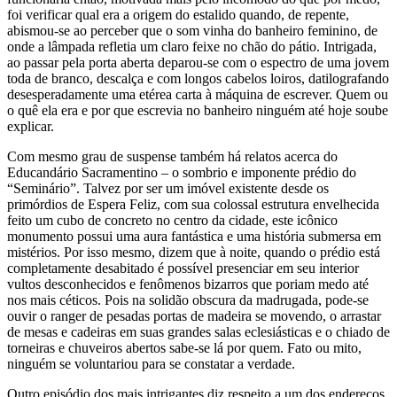
foi verificar qual era a origem do estalido quando, de repente,
abismou-se ao perceber que o som vinha do banheiro feminino, de
onde a lâmpada refletia um claro feixe no chão do pátio. Intrigada,
ao passar pela porta aberta deparou-se com o espectro de uma jovem
toda de branco, descalça e com longos cabelos loiros, datilografando
desesperadamente uma etérea carta à máquina de escrever. Quem ou
o quê ela era e por que escrevia no banheiro ninguém até hoje soube
explicar.
Com mesmo grau de suspense também há relatos acerca do
Educandário Sacramentino – o sombrio e imponente prédio do
“Seminário”. Talvez por ser um imóvel existente desde os
primórdios de Espera Feliz, com sua colossal estrutura envelhecida
feito um cubo de concreto no centro da cidade, este icônico
monumento possui uma aura fantástica e uma história submersa em
mistérios. Por isso mesmo, dizem que à noite, quando o prédio está
completamente desabitado é possível presenciar em seu interior
vultos desconhecidos e fenômenos bizarros que poriam medo até
nos mais céticos. Pois na solidão obscura da madrugada, pode-se
ouvir o ranger de pesadas portas de madeira se movendo, o arrastar
de mesas e cadeiras em suas grandes salas eclesiásticas e o chiado de
torneiras e chuveiros abertos sabe-se lá por quem. Fato ou mito,
ninguém se voluntariou para se constatar a verdade.
Outro episódio dos mais intrigantes diz respeito a um dos endereços