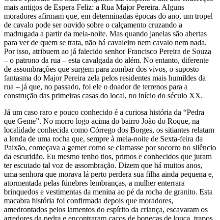
mais antigos de Espera Feliz: a Rua Major Pereira. Alguns
moradores afirmam que, em determinadas épocas do ano, um tropel
de cavalo pode ser ouvido sobre o calçamento cruzando a
madrugada a partir da meia-noite. Mas quando janelas são abertas
para ver de quem se trata, não há cavaleiro nem cavalo nem nada.
Por isso, atribuem ao já falecido senhor Francisco Pereira de Souza
– o patrono da rua – esta cavalgada do além. No entanto, diferente
de assombrações que surgem para zombar dos vivos, o suposto
fantasma do Major Pereira zela pelos residentes mais humildes da
rua – já que, no passado, foi ele o doador de terrenos para a
construção das primeiras casas do local, no início do século XX.
Já um caso raro e pouco conhecido é a curiosa história da “Pedra
que Geme”. No morro logo acima do bairro João do Roque, na
localidade conhecida como Córrego dos Borges, os sitiantes relatam
a lenda de uma rocha que, sempre à meia-noite de Sexta-feira da
Paixão, começava a gemer como se clamasse por socorro no silêncio
da escuridão. Eu mesmo tenho tios, primos e conhecidos que juram
ter escutado tal voz de assombração. Dizem que há muitos anos,
uma senhora que morava lá perto perdera sua filha ainda pequena e,
atormentada pelas fúnebres lembranças, a mulher enterrara
brinquedos e vestimentas da menina ao pé da rocha de granito. Esta
macabra história foi confirmada depois que moradores,
amedrontados pelos lamentos do espírito da criança, escavaram os
arredores da pedra e encontraram cacos de bonecas de louça, trapos