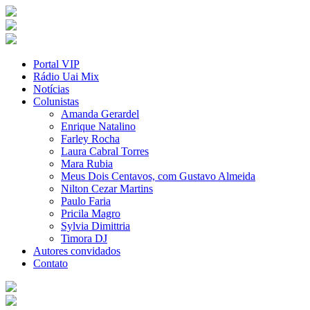
Portal VIP
Rádio Uai Mix
Notícias
Colunistas
Amanda Gerardel
Enrique Natalino
Farley Rocha
Laura Cabral Torres
Mara Rubia
Meus Dois Centavos, com Gustavo Almeida
Nilton Cezar Martins
Paulo Faria
Pricila Magro
Sylvia Dimittria
Timora DJ
Autores convidados
Contato