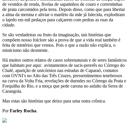
de vestidos de renda, fivelas de sapatinhos de couro e correntinhas
de prata carcomidos pela terra. Depois disso, como que para libertar
a alma da menina e aliviar o martírio da mãe já falecida, explodiram
o lajedo em mil pedaços para calçarem com pedras as ruas da
cidade.
Se são verdadeiras ou fruto da imaginação, tais histórias que
compõem nosso folclore são a prova de que a vida real também é
feita de mistérios que vemos. Pois o que a razão não explica, o
misticismo não desmente.
Há muitos outros relatos de casos sobrenaturais e de seres fantásticos
que habitam por aqui: avistamentos de sacis-pererês no Córrego do
Chalé, aparição de unicórnios nas estradas de Caparaó, contatos
com OVNI’s no Alto das Três Cruzes, pressentimentos tenebrosos
na curva da Volta Fria, revelações de duendes no Córrego da Prata e
Forquilha do Rio, e a moça que pede carona no asfalto da Serra de
Carangola.
Mas estas são histórias que deixo para uma outra crônica.
Por
Farley Rocha
.