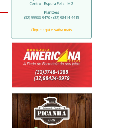
Centro - Espera Feliz - MG
Plantões
(32) 99900-9470 / (32) 98414-4415
Clique aqui e saiba mais