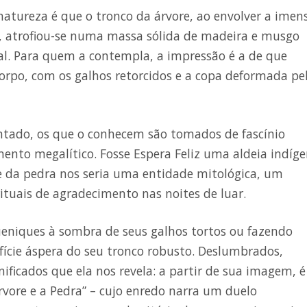
natureza é que o tronco da árvore, ao envolver a imen
l, atrofiou-se numa massa sólida de madeira e musgo
al. Para quem a contempla, a impressão é a de que
orpo, com os galhos retorcidos e a copa deformada pe
ntado, os que o conhecem são tomados de fascínio
mento megalítico. Fosse Espera Feliz uma aldeia indíg
e da pedra nos seria uma entidade mitológica, um
rituais de agradecimento nas noites de luar.
eniques à sombra de seus galhos tortos ou fazendo
cie áspera do seu tronco robusto. Deslumbrados,
ficados que ela nos revela: a partir de sua imagem, é
rvore e a Pedra” – cujo enredo narra um duelo