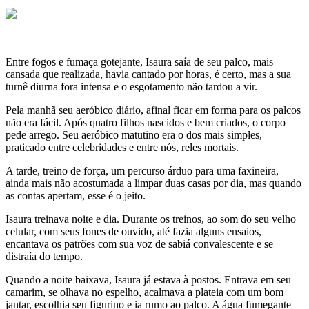
Entre fogos e fumaça gotejante, Isaura saía de seu palco, mais
cansada que realizada, havia cantado por horas, é certo, mas a sua
turnê diurna fora intensa e o esgotamento não tardou a vir.
Pela manhã seu aeróbico diário, afinal ficar em forma para os palcos
não era fácil. Após quatro filhos nascidos e bem criados, o corpo
pede arrego. Seu aeróbico matutino era o dos mais simples,
praticado entre celebridades e entre nós, reles mortais.
A tarde, treino de força, um percurso árduo para uma faxineira,
ainda mais não acostumada a limpar duas casas por dia, mas quando
as contas apertam, esse é o jeito.
Isaura treinava noite e dia. Durante os treinos, ao som do seu velho
celular, com seus fones de ouvido, até fazia alguns ensaios,
encantava os patrões com sua voz de sabiá convalescente e se
distraía do tempo.
Quando a noite baixava, Isaura já estava à postos. Entrava em seu
camarim, se olhava no espelho, acalmava a plateia com um bom
jantar, escolhia seu figurino e ia rumo ao palco. A água fumegante