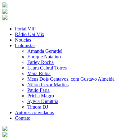
Portal VIP
Rádio Uai Mix
Notícias
Colunistas
Amanda Gerardel
Enrique Natalino
Farley Rocha
Laura Cabral Torres
Mara Rubia
Meus Dois Centavos, com Gustavo Almeida
Nilton Cezar Martins
Paulo Faria
Pricila Magro
Sylvia Dimittria
Timora DJ
Autores convidados
Contato