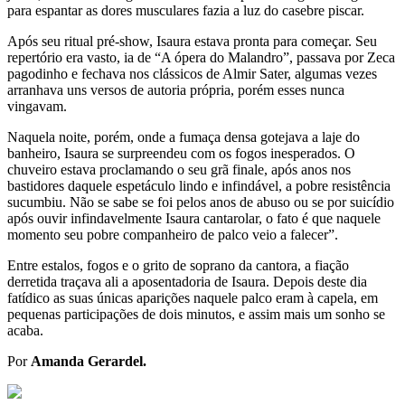
para espantar as dores musculares fazia a luz do casebre piscar.
Após seu ritual pré-show, Isaura estava pronta para começar. Seu
repertório era vasto, ia de “A ópera do Malandro”, passava por Zeca
pagodinho e fechava nos clássicos de Almir Sater, algumas vezes
arranhava uns versos de autoria própria, porém esses nunca
vingavam.
Naquela noite, porém, onde a fumaça densa gotejava a laje do
banheiro, Isaura se surpreendeu com os fogos inesperados. O
chuveiro estava proclamando o seu grã finale, após anos nos
bastidores daquele espetáculo lindo e infindável, a pobre resistência
sucumbiu. Não se sabe se foi pelos anos de abuso ou se por suicídio
após ouvir infindavelmente Isaura cantarolar, o fato é que naquele
momento seu pobre companheiro de palco veio a falecer”.
Entre estalos, fogos e o grito de soprano da cantora, a fiação
derretida traçava ali a aposentadoria de Isaura. Depois deste dia
fatídico as suas únicas aparições naquele palco eram à capela, em
pequenas participações de dois minutos, e assim mais um sonho se
acaba.
Por
Amanda Gerardel.